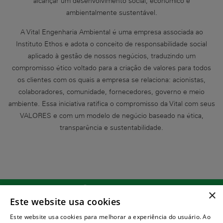
alcançar um desenvolvimento social, econômico e
ambientalmente sustentável.
A Vital Engenharia Ambiental é uma empresa associada ao
Instituto Ethos e adota o conceito de responsabilidade social
aplicado à gestão de nossos negócios, traduzindo um
compromisso ético voltado para a criação de valores para todos
os clientes com os quais a empresa se relaciona: acionistas,
colaboradores, comunidade, fornecedores, governo e meio
ambiente. Essa iniciativa ratifica o compromisso da Vital com seus
VALORES e com um modelo de negócio baseado na ética,
transparência e sustentabilidade.
(21) 2131-7204
×
Este website usa cookies
atendimento@vitalambiental.com.br
Este website usa cookies para melhorar a experiência do usuário. Ao